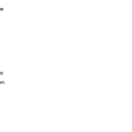
de
is
on