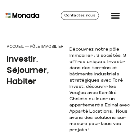
Contactez nous
Qui sommes-nous ?
Pôle immobil
Rejoindre Monada
ACCUEIL
—
PÔLE IMMOBILIER
Découvrez notre pôle
Immobilier : 3 sociétés, 3
Investir,
offres uniques. Investir
dans des terrains et
Séjourner,
bâtiments industriels
Habiter
stratégiques avec Toré
Invest, découvrir les
Vosges avec Kamōké
Chalets ou louer un
appartement à Epinal avec
Apparté Locations. Nous
avons des solutions sur-
mesure pour tous vos
projets !