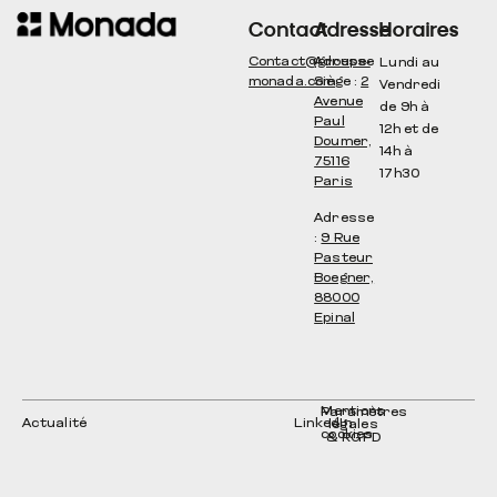
Contact
Adresse
Horaires
Contact@groupe-
Adresse
Lundi au
monada.com
Siège :
2
Vendredi
Avenue
de 9h à
Paul
12h et de
Doumer,
14h à
75116
17h30
Paris
Adresse
:
9 Rue
Pasteur
Boegner,
88000
Epinal
Mentions
Paramètres
Actualité
LinkedIn
légales
cookies
& RGPD