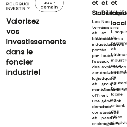
et
et
et
pour
POURQUOI
demain
INVESTIR ?
Stabilité
Durabili
Impa
Valorisez
Les
Nos
local
terrains
terrains
vos
L’acqui
et
et
de
bâtiments
bâtiments
investissements
terrain
industriels
industriels
et
portés
–
dans le
bâtime
par
loués
industri
foncier
l’essor
aux
vous
des
exploitation
industriel
permet
zones
industrielle
de
logistiques
du
souten
et
groupe
l’écono
manufacturière
Monada
locale
offrent
–
en
une
génèrent
créant
demande
des
des
constante
revenus
pôles
et
passifs
d’activi
croissante.
réguliers.