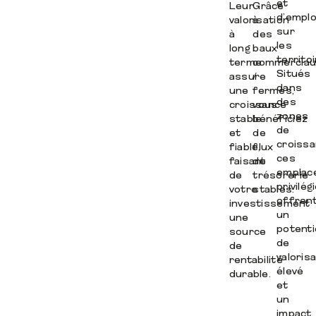
et
Leur
Grâce
d’emplo
valorisation
à
sur
à
des
les
long
baux
territoi
terme
commerciau
Situés
assure
/
dans
une
fermes,
des
croissance
vous
zones
stable
bénéficiez
de
et
de
croissa
fiable,
flux
ces
faisant
de
emplac
de
trésorerie
privilég
votre
stables.
offren
investissement
un
une
potenti
source
de
de
valoris
rentabilité
élevé
durable.
et
un
impact